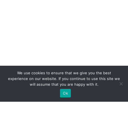
We use cookies to ensure that we give you the best
experience on our website. If you continue to use this site we
will assume that you are happy with it.
Company
Ok
About
Menu
Chef