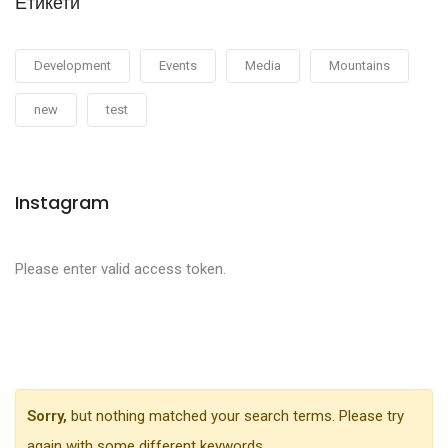
Етикети
Development
Events
Media
Mountains
new
test
Instagram
Please enter valid access token.
Sorry,
but nothing matched your search terms. Please try
again with some different keywords.