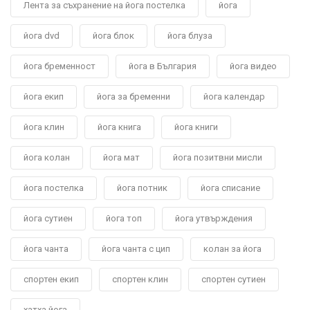
Лента за съхранение на йога постелка
йога
йога dvd
йога блок
йога блуза
йога бременност
йога в България
йога видео
йога екип
йога за бременни
йога календар
йога клин
йога книга
йога книги
йога колан
йога мат
йога позитвни мисли
йога постелка
йога потник
йога списание
йога сутиен
йога топ
йога утвърждения
йога чанта
йога чанта с цип
колан за йога
спортен екип
спортен клин
спортен сутиен
хатха йога