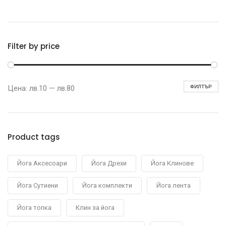
Filter by price
ФИЛТЪР
Цена:
лв.10
—
лв.80
Product tags
Йога Аксесоари
Йога Дрехи
Йога Клинове
Йога Сутиени
Йога комплекти
Йога лента
Йога топка
Клин за йога