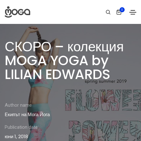
0
СКОРО – колекция
MOGA YOGA by
LILIAN EDWARDS
Author name
Екипът на Мога Йога
Publication date
юни 1, 2018