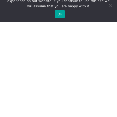
CONTACTS
experience on our website. If you continue to use this site we
will assume that you are happy with it.
Ok
mogayoga@gmail.com
MOGA YOGA
@mogayoga.bg